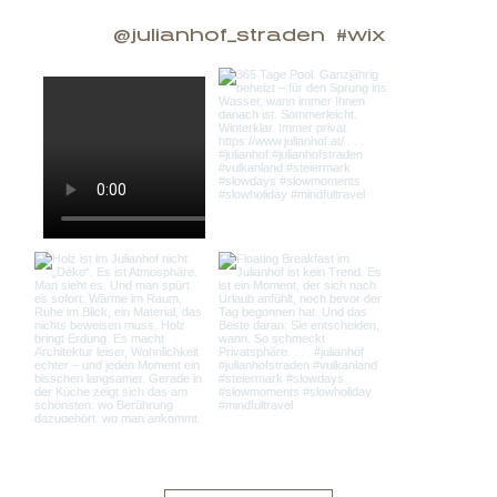
@julianhof_straden
#wix