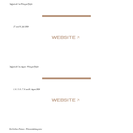
"Aufgetischt" im Weingut Pfeifer
27. und 31. Juli 2026
WEBSITE
"Aufgetischt" im August - Weingut Pfeifer
1. 8. / 3. 8. / 7. 8. und 8. August 2026
WEBSITE
Der Gollenz Präsenz - Weinentdeckungsreise