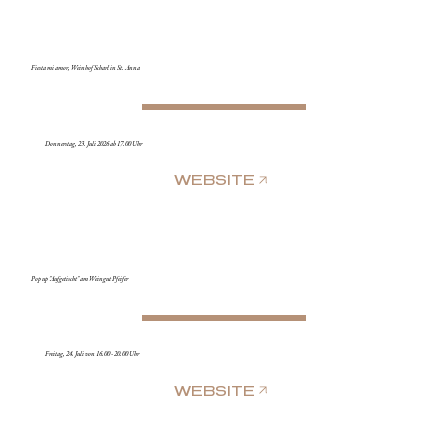
Fiesta mi amor, Weinhof Scharl in St. Anna
Donnerstag, 23. Juli 2026 ab 17.00 Uhr
WEBSITE
Pop up "Aufgetischt" am Weingut Pfeifer
Freitag, 24. Juli von 16.00 - 20.00 Uhr
WEBSITE