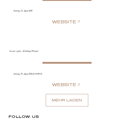
Samstag, 22. August 2026
WEBSITE
Ga wein`t gehn – Klöchberger Weinfest
Samstag, 29. August 2026 ab 14.00 Uhr
WEBSITE
MEHR LADEN
FOLLOW US