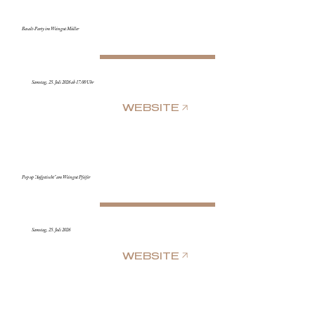
Basalt-Party im Weingut Müller
Samstag, 25. Juli 2026 ab 17.00 Uhr
WEBSITE
Pop up "Aufgetischt" am Weingut Pfeifer
Samstag, 25. Juli 2026
WEBSITE