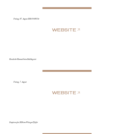
Freitag, 07. August 2026 19.00 Uhr
WEBSITE
Rindvieh-Himmel beim Bulldogwirt
Freitag, 7. August
WEBSITE
Eruptionsfest 2026 am Weingut Pfeifer