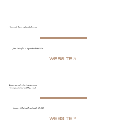
Flanieren & Radieren, Bad Radkersburg
Jeden Freitag bis 11. September ab 18.00 Uhr
WEBSITE
Komme was wolle - Ein Kochtheater von
Weinhof Locknbauer und Mafia Tabak
Samstag, 18. Juli und Sonntag, 19. Juli 2026
WEBSITE