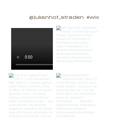
@julianhof_straden
#wix