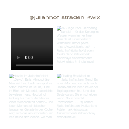
@julianhof_straden
#wix