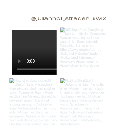
@julianhof_straden
#wix