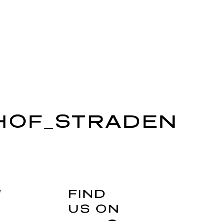
HOF_STRADEN
FIND
y
US ON