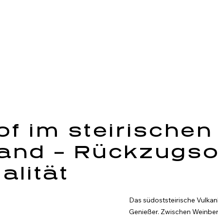
of im steirischen
and – Rückzugso
alität
Das südoststeirische Vulkanl
Genießer. Zwischen Weinberg