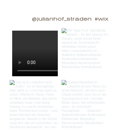
@julianhof_straden
#wix