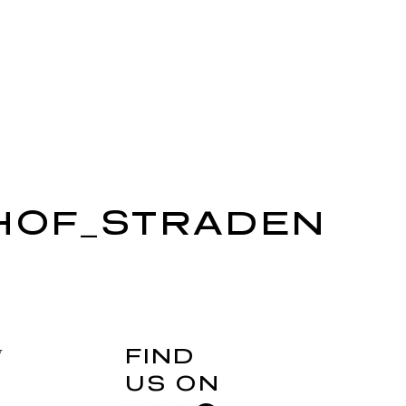
HOF_STRADEN
FIND
y
US ON