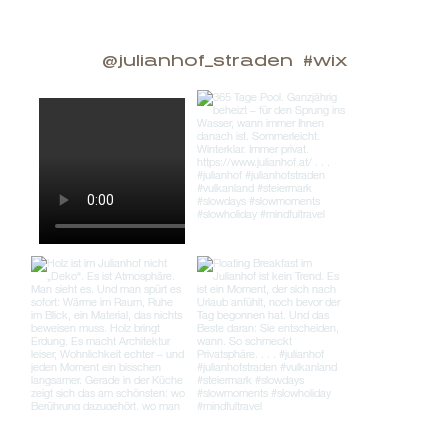
@julianhof_straden
#wix