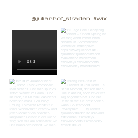
@julianhof_straden
#wix