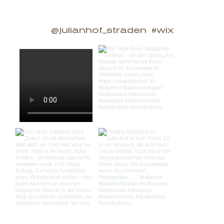
@julianhof_straden
#wix