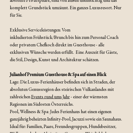
absolute Privatsphäre, sind von außen uneinsichtig und das
komplett Grundstück umzäunt. Ein ganzes Luxusresort. Nur
für Sie.
Exklusive Serviceleistungen: Vom
inkludierten Frühstück/Brunch bis hin zum Personal Coach
oder privatem Chefkoch direkt im Guesthouse - alle
exklusiven Wünsche werden erfüllt. Eine Auszeit für Gäste,
die Stil, Design, Kunst und Architektur schätzen.
Julianhof Premium Guesthouse & Spa auf einen Blick
Lage:
Die Luxus-Ferienhäuser befinden sich in Straden, der
absoluten Genussregion des steirischen Vulkanlandes mit
zahlreichen
Events rund ums Jahr
- einer der wärmsten
Regionen im Südosten Österreichs.
Pool, Wellness & Spa: Jedes Ferienhaus hat einen eigenen
ganzjährig beheizten Infinity-Pool, Jacuzzi sowie ein Saunahaus.
Ideal für: Familien, Paare, Freundesgruppen, Hundebesitzer,