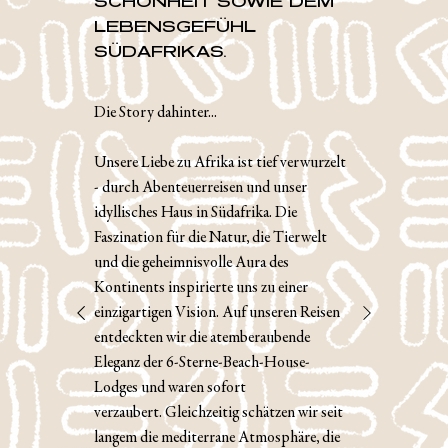
SCHÖNHEIT SOWIE DEM
LEBENSGEFÜHL
SÜDAFRIKAS.
Die Story dahinter...
Unsere Liebe zu Afrika ist tief verwurzelt
- durch Abenteuerreisen und unser
idyllisches Haus in Südafrika. Die
Faszination für die Natur, die Tierwelt
und die geheimnisvolle Aura des
Kontinents inspirierte uns zu einer
einzigartigen Vision. Auf unseren Reisen
entdeckten wir die atemberaubende
Eleganz der 6-Sterne-Beach-House-
Lodges und waren sofort
verzaubert. Gleichzeitig schätzen wir seit
langem die mediterrane Atmosphäre, die