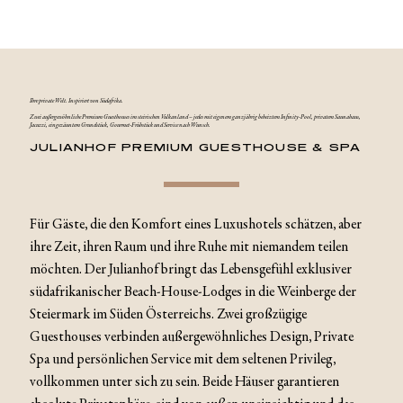
Ihre private Welt. Inspiriert von Südafrika.
Zwei außergewöhnliche Premium Guesthouses im steirischen Vulkanland – jedes mit eigenem ganzjährig beheiztem Infinity-Pool, privatem Saunahaus,
Jacuzzi, eingezäuntem Grundstück, Gourmet-Frühstück und Service nach Wunsch.
JULIANHOF PREMIUM GUESTHOUSE & SPA
Für Gäste, die den Komfort eines Luxushotels schätzen, aber
ihre Zeit, ihren Raum und ihre Ruhe mit niemandem teilen
möchten. Der Julianhof bringt das Lebensgefühl exklusiver
südafrikanischer Beach-House-Lodges in die Weinberge der
Steiermark im Süden Österreichs. Zwei großzügige
Guesthouses verbinden außergewöhnliches Design, Private
Spa und persönlichen Service mit dem seltenen Privileg,
vollkommen unter sich zu sein. Beide Häuser garantieren